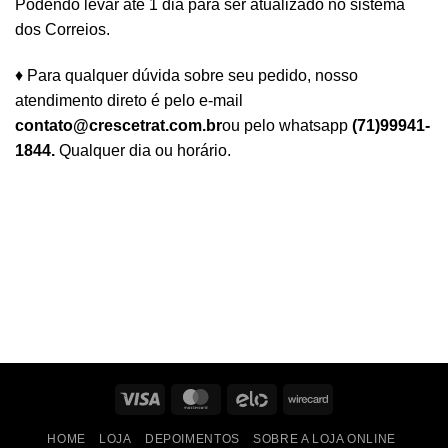
Podendo levar até 1 dia para ser atualizado no sistema
dos Correios.
♦ Para qualquer dúvida sobre seu pedido, nosso
atendimento direto é pelo e-mail
contato@crescetrat.com.br
ou pelo whatsapp
(71)99941-
1844.
Qualquer dia ou horário.
Visa
MasterCard
Elo
Wirecard
HOME
LOJA
DEPOIMENTOS
SOBRE A LOJA ONLINE