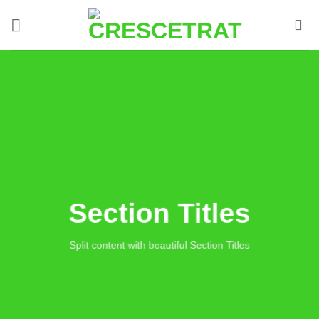
Ir
para
o
conteúdo
Section Titles
Split content with beautiful Section Titles