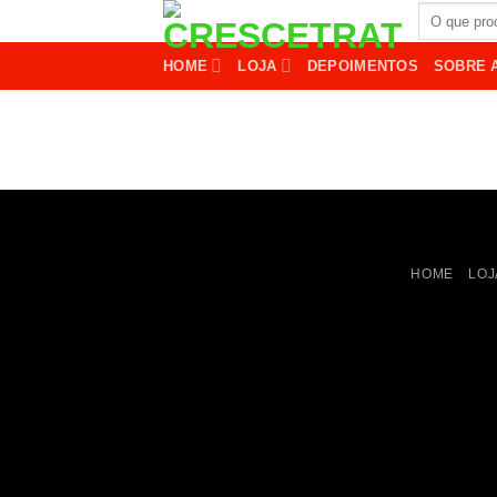
Ir
Pesquisar
por:
para
HOME
LOJA
DEPOIMENTOS
SOBRE A
o
conteúdo
HOME
LOJ