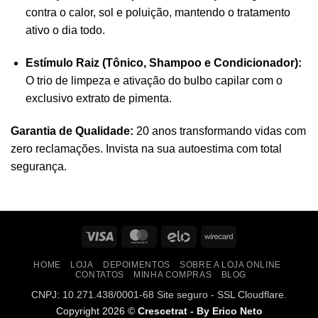
contra o calor, sol e poluição, mantendo o tratamento
ativo o dia todo.
Estímulo Raiz (Tônico, Shampoo e Condicionador):
O trio de limpeza e ativação do bulbo capilar com o
exclusivo extrato de pimenta.
Garantia de Qualidade:
20 anos transformando vidas com
zero reclamações. Invista na sua autoestima com total
segurança.
Visa
MasterCard
Elo
Wirecard
HOME
LOJA
DEPOIMENTOS
SOBRE A LOJA ONLINE
CONTATOS
MINHA COMPRAS
BLOG
CNPJ: 10.271.438/0001-68 Site seguro - SSL Cloudflare.
Copyright 2026 ©
Crescetrat - By Erico Neto