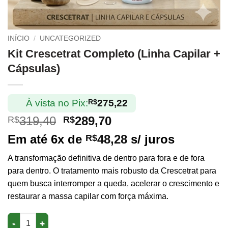
INÍCIO
/
UNCATEGORIZED
Kit Crescetrat Completo (Linha Capilar +
Cápsulas)
À vista no Pix:
R$
275,22
O
O
319,40
289,70
R$
R$
preço
preço
Em até 6x de
48,28
s/ juros
R$
original
atual
era:
é:
A transformação definitiva de dentro para fora e de fora
R$319,40.
R$289,70.
para dentro. O tratamento mais robusto da Crescetrat para
quem busca interromper a queda, acelerar o crescimento e
restaurar a massa capilar com força máxima.
Kit Crescetrat Completo (Linha Capilar + Cápsulas) quantidade