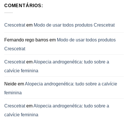
colaterais
Queda
COMENTÁRIOS:
de
Cabelos
–
Experimente
Crescetrat
Crescetrat
em
Modo de usar todos produtos Crescetrat
Fernando rego barros
em
Modo de usar todos produtos
Crescetrat
Crescetrat
em
Alopecia androgenética: tudo sobre a
calvície feminina
Neide
em
Alopecia androgenética: tudo sobre a calvície
feminina
Crescetrat
em
Alopecia androgenética: tudo sobre a
calvície feminina