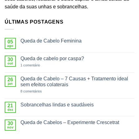
saúde da suas unhas e sobrancelhas.
ÚLTIMAS POSTAGENS
Queda de Cabelo Feminina
05
ago
Nenhum
comentário
em
Queda de cabelo por caspa?
30
Queda
de
out
em
1 comentário
Cabelo
Queda
Feminina
de
cabelo
Queda de Cabelo – 7 Causas + Tratamento ideal
26
por
jan
sem efeitos colaterais
caspa?
em
8 comentários
Queda
de
Cabelo
Sobrancelhas lindas e saudáveis
21
–
dez
Nenhum
7
comentário
Causas
em
+
Queda de Cabelos – Experimente Crescetrat
30
Sobrancelhas
Tratamento
lindas
nov
ideal
Nenhum
e
sem
comentário
saudáveis
efeitos
em